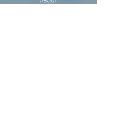
ABOUT
INFORMAZIONI
View
SCOPRI LA TOSCANA
DISCOVER TUSCANY
NEWS
View
CONTACTS
CONTATTI
View