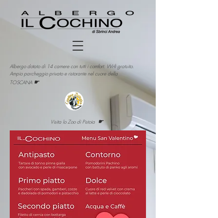
Albergo dotato di 14 camere con tutti i comfort. Wi-fi gratuito.
Ampio parcheggio privato e ristorante nel cuore della
☛
TOSCANA
☛
Visita lo Zoo di Pistoia