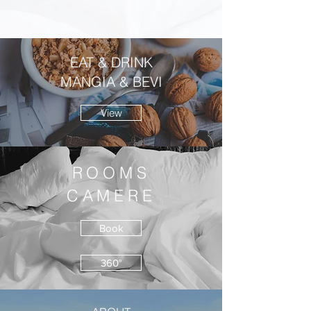
EAT & DRINK
MANGIA & BEVI
View
ROOMS
CAMERE
Book
360°